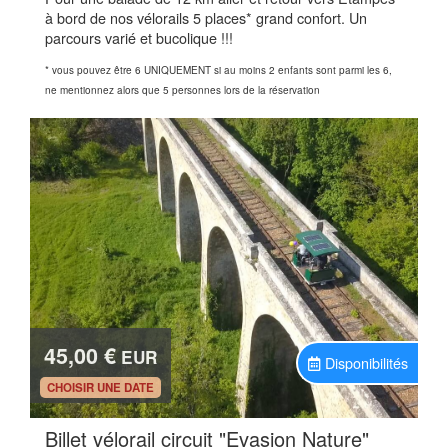
à bord de nos vélorails 5 places* grand confort. Un
parcours varié et bucolique !!!
* vous pouvez être 6 UNIQUEMENT si au moins 2 enfants sont parmi les 6,
ne mentionnez alors que 5 personnes lors de la réservation
45,00 €
EUR
Disponibilités
.
CHOISIR UNE DATE
Billet vélorail circuit "Evasion Nature"