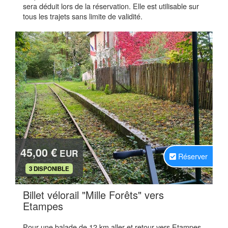
sera déduit lors de la réservation. Elle est utilisable sur
tous les trajets sans limite de validité.
45,00 €
EUR
Réserver
.
3 DISPONIBLE
Billet vélorail "Mille Forêts" vers
.
Etampes
Pour une balade de 12 km aller et retour vers Etampes